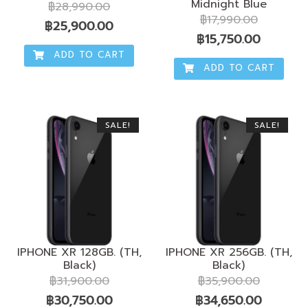
Midnight Blue
฿
28,990.00
฿
17,990.00
Original
Current
฿
25,900.00
Original
Current
฿
15,750.00
price
price
ADD TO CART
price
price
was:
is:
ADD TO CART
was:
is:
฿28,990.00.
฿25,900.00.
฿17,990.00.
฿15,750
SALE!
SALE!
IPHONE XR 128GB. (TH,
IPHONE XR 256GB. (TH,
Black)
Black)
฿
31,900.00
฿
35,900.00
Original
Current
Original
Current
฿
30,750.00
฿
34,650.00