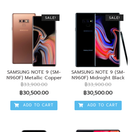
฿109,900.00.
฿95,310.00.
SALE!
SALE!
SAMSUNG NOTE 9 (SM-
SAMSUNG NOTE 9 (SM-
N960F) Metallic Copper
N960F) Midnight Black
฿
33,900.00
฿
33,900.00
Original
Current
Original
Current
฿
30,500.00
฿
30,500.00
price
price
price
price
ADD TO CART
ADD TO CART
was:
is:
was:
is:
฿33,900.00.
฿30,500.00.
฿33,900.00.
฿30,50