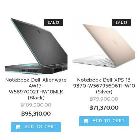
฿139,900.00.
฿121,270.00.
฿99,900.00.
฿86,65
SALE!
SALE!
Notebook Dell Alienware
Notebook Dell XPS 13
AW17-
9370-W56795606THW10
W5697002THW10MLK
(Silver)
(Black)
฿
79,900.00
฿
109,900.00
Original
Current
฿
71,370.00
Original
Current
฿
95,310.00
price
price
ADD TO CART
price
price
was:
is:
ADD TO CART
was:
is:
฿79,900.00.
฿71,370