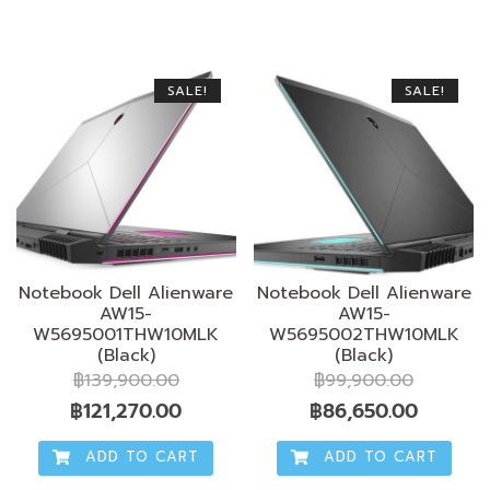
฿43,900.00.
฿42,250.00.
฿43,900.00.
฿42,25
SALE!
SALE!
Notebook Dell Alienware
Notebook Dell Alienware
AW15-
AW15-
W5695001THW10MLK
W5695002THW10MLK
(Black)
(Black)
฿
139,900.00
฿
99,900.00
Original
Current
Original
Current
฿
121,270.00
฿
86,650.00
price
price
price
price
ADD TO CART
ADD TO CART
was:
is:
was:
is: