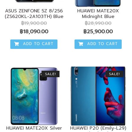
ASUS ZENFONE 5Z 8/256
HUAWEI MATE20X
(ZS620KL-2A103TH) Blue
Midnight Blue
฿
19,900.00
฿
28,990.00
Original
Current
Original
Current
฿
18,090.00
฿
25,900.00
price
price
price
price
ADD TO CART
ADD TO CART
was:
is:
was:
is:
฿19,900.00.
฿18,090.00.
฿28,990.00.
฿25,90
SALE!
SALE!
HUAWEI MATE20X Silver
HUAWEI P20 (Emily-L29)