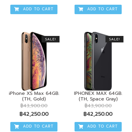
price
price
price
price
ADD TO CART
ADD TO CART
was:
is:
was:
is:
฿31,900.00.
฿30,750.00.
฿35,900.00.
฿34,65
SALE!
SALE!
iPhone XS Max 64GB.
IPHONEX MAX 64GB.
(TH, Gold)
(TH, Space Gray)
฿
43,900.00
฿
43,900.00
Original
Current
Original
Current
฿
42,250.00
฿
42,250.00
price
price
price
price
ADD TO CART
ADD TO CART
was:
is:
was:
is: