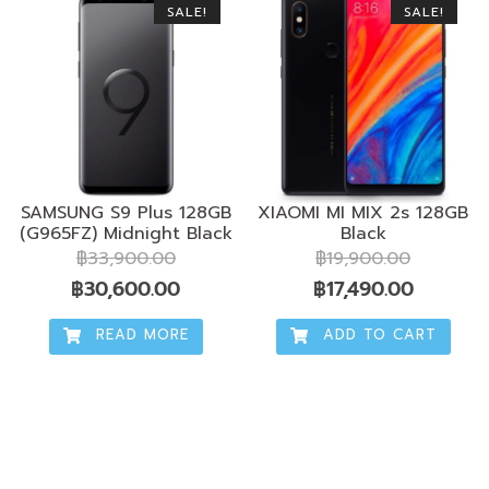
SALE!
SALE!
SAMSUNG S9 Plus 128GB
XIAOMI MI MIX 2s 128GB
(G965FZ) Midnight Black
Black
฿
33,900.00
฿
19,900.00
Original
Current
Original
Current
฿
30,600.00
฿
17,490.00
price
price
price
price
READ MORE
ADD TO CART
was:
is:
was:
is:
฿33,900.00.
฿30,600.00.
฿19,900.00.
฿17,490